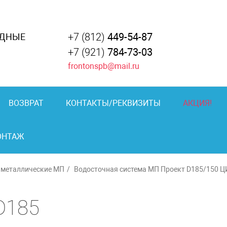
+7 (812)
449-54-87
АДНЫЕ
+7 (921)
784-73-03
frontonspb@mail.ru
ВОЗВРАТ
КОНТАКТЫ/РЕКВИЗИТЫ
АКЦИЯ!
ОНТАЖ
 металлические МП
Водосточная система МП Проект D185/150 
D185