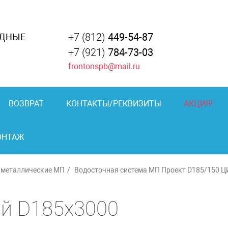
+7 (812)
449-54-87
АДНЫЕ
+7 (921)
784-73-03
frontonspb@mail.ru
ВОЗВРАТ
КОНТАКТЫ/РЕКВИЗИТЫ
АКЦИЯ!
ОНТАЖ
 металлические МП
Водосточная система МП Проект D185/150 
й D185х3000