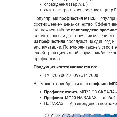
ограждения (вар.А, В )
скатные кровли из профлиста (вар.R
Популярный
профнастил
МП20
. Популяр
соотношением цена/качество. Эффектив
полномасштабное
производство профнас
качественный и долговечный материал по
из профнастила
прослужат не один год и 
эксплуатации. Популярен также у строит
своей трапециевидной форме наиболее эс
профнастила.
Продукция изготавливается по:
ТУ 5285-002-78099614-2008
Вы можете приобрести наш
профлист МП2
Профлист купить
МП20 СО СКЛАДА — 
Профлист МП20
НА ЗАКАЗ — любой д
На ЗАКАЗ — Антиконденсатное пок