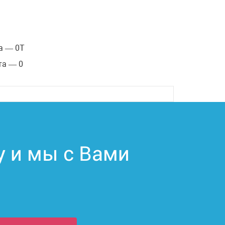
а — 0Т
та — 0
у и мы с Вами