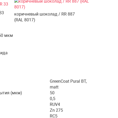
33
коричневый шоколад / RR 887
(RAL 8017)
50 мкм
мида
GreenCoat Pural BT,
matt
ытия (мкм)
50
0,5
RUV4
Zn 275
RC5