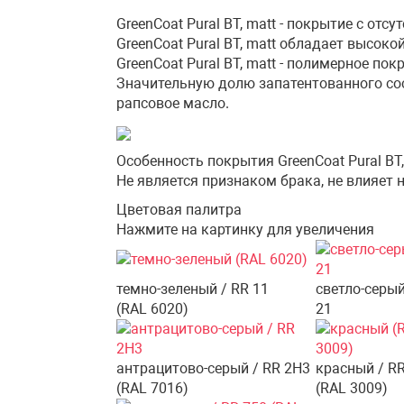
GreenCoat Pural BT, matt - покрытие с отс
GreenCoat Pural BT, matt обладает высо
GreenCoat Pural BT, matt - полимерное пок
Значительную долю запатентованного со
рапсовое масло.
Особенность покрытия GreenCoat Pural BT,
Не является признаком брака, не влияет 
Цветовая палитра
Нажмите на картинку для увеличения
темно-зеленый / RR 11
светло-серый
(RAL 6020)
21
антрацитово-серый / RR 2H3
красный / RR
(RAL 7016)
(RAL 3009)