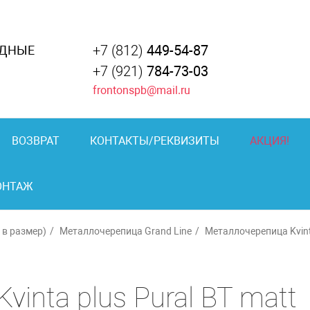
+7 (812)
449-54-87
АДНЫЕ
+7 (921)
784-73-03
frontonspb@mail.ru
ВОЗВРАТ
КОНТАКТЫ/РЕКВИЗИТЫ
АКЦИЯ!
ОНТАЖ
в размер)
Металлочерепица Grand Line
Металлочерепица Kvint
inta plus Pural BT matt