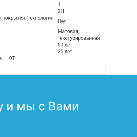
1
2H
о покрытия (технология
Нет
Матовая,
текстурированная
50 лет
25 лет
а — 0Т
у и мы с Вами