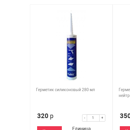
Герметик силиконовый 280 мл
Герме
нейт
320
р
35
-
+
Единица