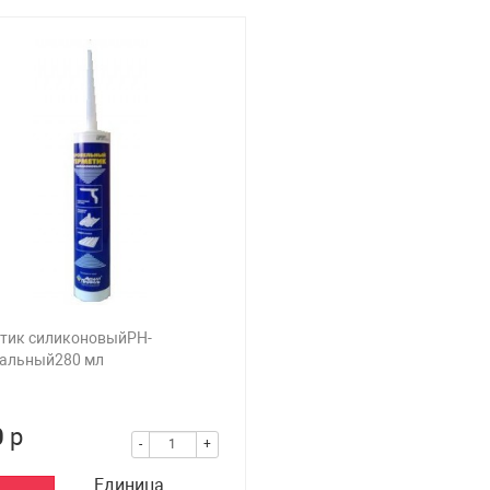
тик силиконовыйPH-
ральный280 мл
0
р
-
+
Единица