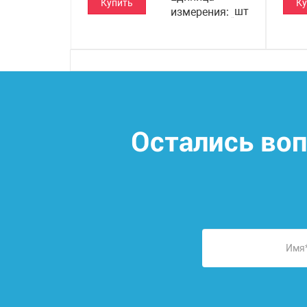
Купить
Ку
шт
измерения
Остались во