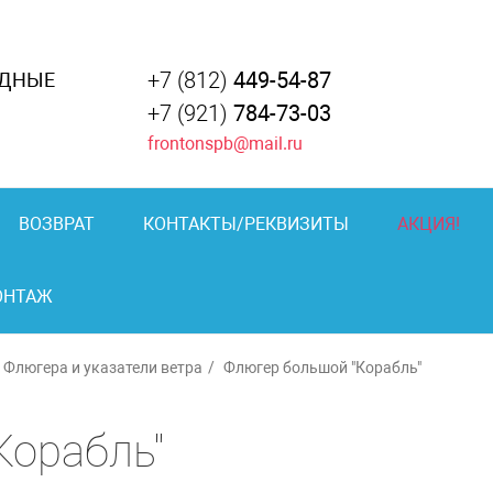
+7 (812)
449-54-87
АДНЫЕ
+7 (921)
784-73-03
frontonspb@mail.ru
ВОЗВРАТ
КОНТАКТЫ/РЕКВИЗИТЫ
АКЦИЯ!
ОНТАЖ
Флюгера и указатели ветра
Флюгер большой "Корабль"
Корабль"