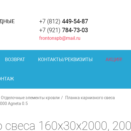
+7 (812)
449-54-87
АДНЫЕ
+7 (921)
784-73-03
frontonspb@mail.ru
ВОЗВРАТ
КОНТАКТЫ/РЕКВИЗИТЫ
АКЦИЯ!
ОНТАЖ
Отделочные элементы кровли
Планка карнизного свеса
000 Agneta 0.5
 свеса 160х30х2000, 20