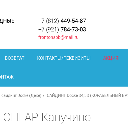
+7 (812)
449-54-87
АДНЫЕ
+7 (921)
784-73-03
frontonspb@mail.ru
ВОЗВРАТ
КОНТАКТЫ/РЕКВИЗИТЫ
АКЦИЯ!
ОНТАЖ
сайдинг Docke (Деке)
САЙДИНГ Docke D4,5D (КОРАБЕЛЬНЫЙ БР
TCHLAP Капучино